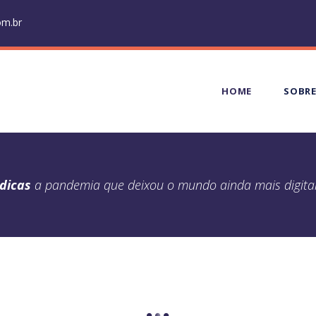
om.br
HOME
SOBR
dicas
a pandemia que deixou o mundo ainda mais digita