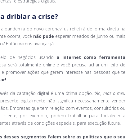
entas e estratégias digitais.
r
a driblar a crise?
a pandemia do novo coronavírus refletirá de forma direta na
nte ocorra, você
não pode
esperar meados de junho ou mais
o? Então vamos avançar já!
odelo de negócios usando
a internet como ferramenta
a será totalmente online e você precisa achar um jeito de
os e promover ações que gerem interesse nas pessoas que te
ar!
ravés da captação digital é uma ótima opção.
“Ah, mas o meu
 presente digitalmente não significa necessariamente vender
ãos. Empresas que tem relação com eventos, consultórios ou
cliente, por exemplo, podem trabalhar para fortalecer a
entes através de condições especiais, para execução futura.
 desses segmentos falem sobre as políticas que o seu