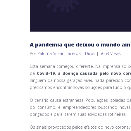
A pandemia que deixou o mundo aind
Por
Paloma Susan Lacerda
|
Dicas
|
5663 Views
Esta semana começou diferente. Na imprensa só s
da
Covid-19, a doença causada pelo novo cor
ninguém da nossa geração viveu nada parecido co
precisamos encontrar novas soluções para tudo o q
O cenário causa estranheza. Populações isoladas p
do consumo, e empreendedores buscando novas 
obrigados a paralisarem suas atividades rotineiras.
Os sinais provocados pelos efeitos do novo coronaví