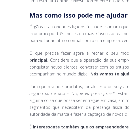
uma estrutura online e investir fortemente nas ferram
Mas como isso
pode me ajuda
Órgãos e autoridades ligados à saúde estimam que 
economia por três meses ou mais. Caso isso realme
para voltar ao ritmo normal com a sua empresa, cert
O que precisa fazer agora é recriar o seu m
principal.
Considere que a operação da sua empres
conquistar novos clientes, conversar com os antig
acompanham no mundo digital.
Nós vamos te ajud
Para quem vende produtos, fortalecer o delivery at
negócio não é online. O que eu posso fazer?”
. Estar
alguma coisa que possa ser entregue em casa, em m
segmentos que necessitem da presença física do 
autoridade da marca e fazer a captação de novos cli
É interessante também que os empreendedores